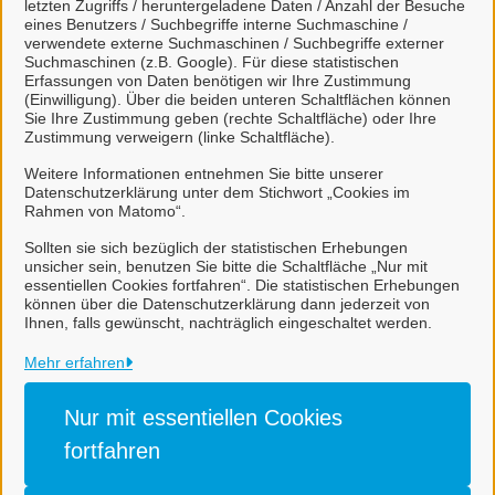
letzten Zugriffs / heruntergeladene Daten / Anzahl der Besuche
eines Benutzers / Suchbegriffe interne Suchmaschine /
verwendete externe Suchmaschinen / Suchbegriffe externer
Sachbearbeiterin
Suchmaschinen (z.B. Google). Für diese statistischen
Erfassungen von Daten benötigen wir Ihre Zustimmung
Frau Meiners
(Einwilligung). Über die beiden unteren Schaltflächen können
Sie Ihre Zustimmung geben (rechte Schaltfläche) oder Ihre
Zustimmung verweigern (linke Schaltfläche).
Sachbearbeiterin
Weitere Informationen entnehmen Sie bitte unserer
Frau Müller
Datenschutzerklärung unter dem Stichwort „Cookies im
Rahmen von Matomo“.
Sollten sie sich bezüglich der statistischen Erhebungen
unsicher sein, benutzen Sie bitte die Schaltfläche „Nur mit
essentiellen Cookies fortfahren“. Die statistischen Erhebungen
können über die Datenschutzerklärung dann jederzeit von
Ihnen, falls gewünscht, nachträglich eingeschaltet werden.
Gemeinde Rhauderfehn
Mehr erfahren
Alle Rechte vorbehalten
Nur mit essentiellen
Cookies
fortfahren
Impressum