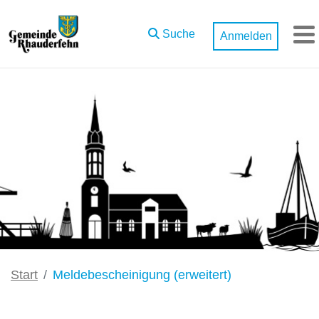
Zum Hauptinhalt springen
Suche
Anmelden
M
Start
Meldebescheinigung (erweitert)