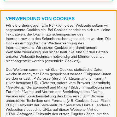
Kontaktpersonen
VERWENDUNG VON COOKIES
Für die ordnungsgemäße Funktion dieser Webseite setzen wir
sogenannte Cookies ein. Bei Cookies handelt es sich um kleine
Sachbearbeiterin
Textdateien, die lokal im Zwischenspeicher des
Frau Engels
Internetbrowsers des Seitenbesuchers gespeichert werden. Die
Cookies ermöglichen die Wiedererkennung des
Internetbrowsers. Wir setzen Cookies ein, damit unsere
Webseite zuverlässig und sicher läuft. Sie sind für den Betrieb
Sachbearbeiterin
unserer Webseite technisch notwendig und können deshalb
nicht abgestellt werden (essentielle Cookies).
Frau Nee
Des Weiteren sammeln wir über Cookies statistische Daten
welche in anonymer Form gespeichert werden. Folgende Daten
werden erfasst: IP-Adresse (durch Verkürzen anonymisiert) /
Sachbearbeiterin
zuvor besuchte URL (Referrer, sofern vom Browser übermittelt)
Frau Junker
/ Gerätetyp, Gerätemodell und Marke / Bildschirmauflösung und
Farbtiefe / Name und Version des Betriebssystems / Name,
Version und Spracheinstellung des Browsers / vom Browser
unterstützte Techniken und Formate (z.B. Cookies, Java, Flash,
PDF) / Zeitpunkt der Seitenaufrufe / besuchte Links zu anderen
Sachbearbeiterin
Webseiten / besuchte URLs auf dieser Webseite / Art der
Frau Middendorf
HTML-Anfragen / Zeitpunkt des ersten Zugriffs / Zeitpunkt des