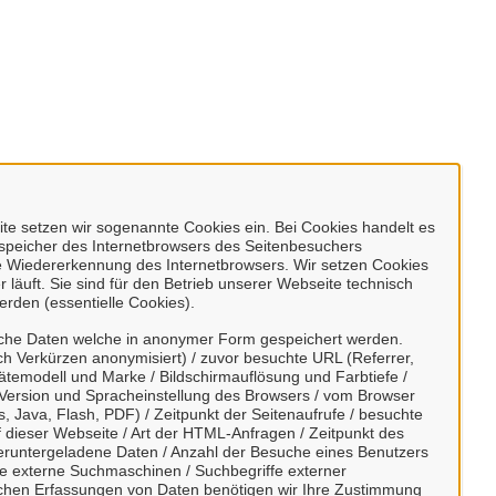
e setzen wir sogenannte Cookies ein. Bei Cookies handelt es
enspeicher des Internetbrowsers des Seitenbesuchers
e Wiedererkennung des Internetbrowsers. Wir setzen Cookies
 läuft. Sie sind für den Betrieb unserer Webseite technisch
erden (essentielle Cookies).
sche Daten welche in anonymer Form gespeichert werden.
h Verkürzen anonymisiert) / zuvor besuchte URL (Referrer,
ätemodell und Marke / Bildschirmauflösung und Farbtiefe /
Version und Spracheinstellung des Browsers / vom Browser
, Java, Flash, PDF) / Zeitpunkt der Seitenaufrufe / besuchte
dieser Webseite / Art der HTML-Anfragen / Zeitpunkt des
/ heruntergeladene Daten / Anzahl der Besuche eines Benutzers
te externe Suchmaschinen / Suchbegriffe externer
ischen Erfassungen von Daten benötigen wir Ihre Zustimmung