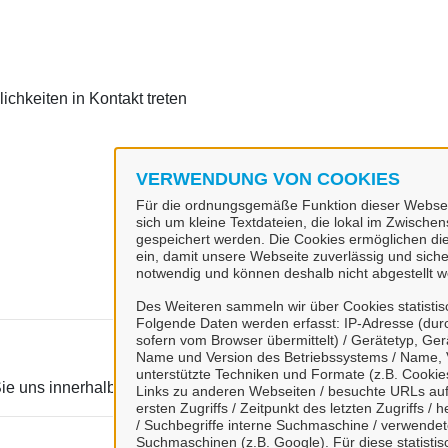
chkeiten in Kontakt treten
VERWENDUNG VON COOKIES
Für die ordnungsgemäße Funktion dieser Webseit
sich um kleine Textdateien, die lokal im Zwisch
gespeichert werden. Die Cookies ermöglichen di
ein, damit unsere Webseite zuverlässig und sicher
notwendig und können deshalb nicht abgestellt w
Des Weiteren sammeln wir über Cookies statisti
Folgende Daten werden erfasst: IP-Adresse (durc
sofern vom Browser übermittelt) / Gerätetyp, Ger
Name und Version des Betriebssystems / Name, 
unterstützte Techniken und Formate (z.B. Cookies
e uns innerhalb unserer Geschäftszeiten.
Links zu anderen Webseiten / besuchte URLs auf 
ersten Zugriffs / Zeitpunkt des letzten Zugriffs 
/ Suchbegriffe interne Suchmaschine / verwende
Suchmaschinen (z.B. Google). Für diese statist