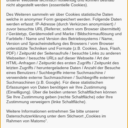
unserer Webseite technisch notwendig und können deshalb
nicht abgestellt werden (essentielle Cookies).
kann
natürliche Personen, die beruflich oder
Des Weiteren sammeln wir über Cookies statistische Daten
welche in anonymer Form gespeichert werden. Folgende Daten
gewerblich tätig sind.
werden erfasst: IP-Adresse (durch Verkürzen anonymisiert) /
zuvor besuchte URL (Referrer, sofern vom Browser übermittelt)
Eine Nutzung ist aber auch durch Behörden im
/ Gerätetyp, Gerätemodell und Marke / Bildschirmauflösung und
Sinne von § 1 Abs. 4 Verwaltungsverfahrensgesetz
Farbtiefe / Name und Version des Betriebssystems / Name,
Version und Spracheinstellung des Browsers / vom Browser
(VwVfG) möglich.
unterstützte Techniken und Formate (z.B. Cookies, Java, Flash,
PDF) / Zeitpunkt der Seitenaufrufe / besuchte Links zu anderen
Webseiten / besuchte URLs auf dieser Webseite / Art der
Mit einem Klick auf "Anmelden mit Mein
HTML-Anfragen / Zeitpunkt des ersten Zugriffs / Zeitpunkt des
Unternehmenskonto" haben Sie die
letzten Zugriffs / heruntergeladene Daten / Anzahl der Besuche
Datenschutzbestimmungen
zur Kenntnis
eines Benutzers / Suchbegriffe interne Suchmaschine /
verwendete externe Suchmaschinen / Suchbegriffe externer
genommen und willigen der Übermittlung ihrer
Suchmaschinen (z.B. Google). Für diese statistischen
Daten aus Mein Unternehmenskonto an das
Erfassungen von Daten benötigen wir Ihre Zustimmung
(Einwilligung). Über die beiden unteren Schaltflächen können
Bürgerportal Rhauderfehn ein.
Sie Ihre Zustimmung geben (rechte Schaltfläche) oder Ihre
Zustimmung verweigern (linke Schaltfläche).
So funktioniert´s:
Weitere Informationen entnehmen Sie bitte unserer
Datenschutzerklärung unter dem Stichwort „Cookies im
Rahmen von Matomo“.