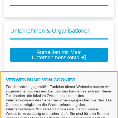
Unternehmen & Organisationen
Anmelden mit Mein
Unternehmenskonto
Zur Kontoerstellung
VERWENDUNG VON COOKIES
Für die ordnungsgemäße Funktion dieser Webseite setzen wir
sogenannte Cookies ein. Bei Cookies handelt es sich um kleine
Mein Unternehmenskonto ist ein zentrales Konto zur
Textdateien, die lokal im Zwischenspeicher des
Identifizierung von Organisationen, insbesondere:
Internetbrowsers des Seitenbesuchers gespeichert werden. Die
Cookies ermöglichen die Wiedererkennung des
Internetbrowsers. Wir setzen Cookies ein, damit unsere
Juristische Personen,
Webseite zuverlässig und sicher läuft. Sie sind für den Betrieb
Vereinigungen, denen ein Recht zustehen