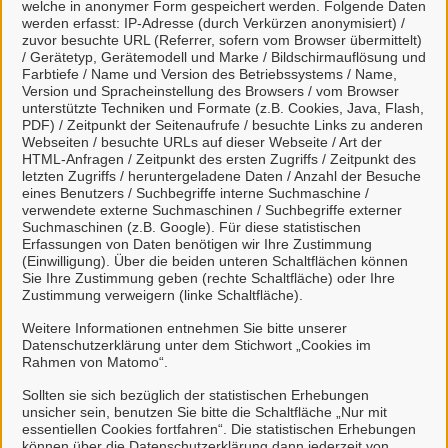
Für mit
markierte Onlinedienste müssen Sie sich
welche in anonymer Form gespeichert werden. Folgende Daten
werden erfasst: IP-Adresse (durch Verkürzen anonymisiert) /
in unserem Portal anmelden. Falls Sie noch keinen
zuvor besuchte URL (Referrer, sofern vom Browser übermittelt)
Login besitzen, können Sie sich schnell und einfach
/ Gerätetyp, Gerätemodell und Marke / Bildschirmauflösung und
Farbtiefe / Name und Version des Betriebssystems / Name,
hier
registrieren.
Version und Spracheinstellung des Browsers / vom Browser
unterstützte Techniken und Formate (z.B. Cookies, Java, Flash,
PDF) / Zeitpunkt der Seitenaufrufe / besuchte Links zu anderen
Webseiten / besuchte URLs auf dieser Webseite / Art der
HTML-Anfragen / Zeitpunkt des ersten Zugriffs / Zeitpunkt des
Kontaktpersonen
letzten Zugriffs / heruntergeladene Daten / Anzahl der Besuche
eines Benutzers / Suchbegriffe interne Suchmaschine /
verwendete externe Suchmaschinen / Suchbegriffe externer
Sachbearbeiterin
Suchmaschinen (z.B. Google). Für diese statistischen
Erfassungen von Daten benötigen wir Ihre Zustimmung
Frau Mareike Boelsen
(Einwilligung). Über die beiden unteren Schaltflächen können
Sie Ihre Zustimmung geben (rechte Schaltfläche) oder Ihre
Zustimmung verweigern (linke Schaltfläche).
Sachbearbeiterin
Weitere Informationen entnehmen Sie bitte unserer
Frau Dirksen
Datenschutzerklärung unter dem Stichwort „Cookies im
Rahmen von Matomo“.
Sollten sie sich bezüglich der statistischen Erhebungen
unsicher sein, benutzen Sie bitte die Schaltfläche „Nur mit
essentiellen Cookies fortfahren“. Die statistischen Erhebungen
können über die Datenschutzerklärung dann jederzeit von