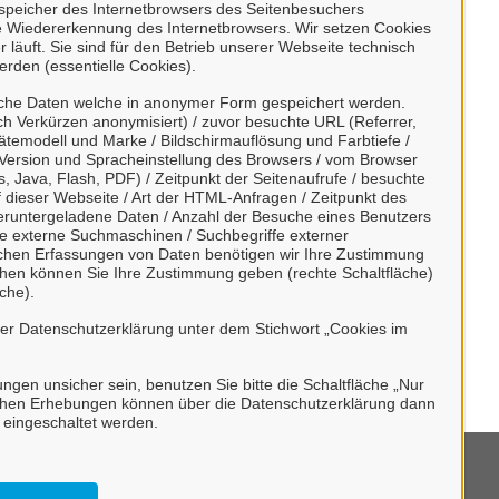
enspeicher des Internetbrowsers des Seitenbesuchers
e Wiedererkennung des Internetbrowsers. Wir setzen Cookies
 läuft. Sie sind für den Betrieb unserer Webseite technisch
erden (essentielle Cookies).
sche Daten welche in anonymer Form gespeichert werden.
h Verkürzen anonymisiert) / zuvor besuchte URL (Referrer,
ätemodell und Marke / Bildschirmauflösung und Farbtiefe /
) möglich.
Version und Spracheinstellung des Browsers / vom Browser
, Java, Flash, PDF) / Zeitpunkt der Seitenaufrufe / besuchte
dieser Webseite / Art der HTML-Anfragen / Zeitpunkt des
r Kenntnis genommen und willigen der
/ heruntergeladene Daten / Anzahl der Besuche eines Benutzers
te externe Suchmaschinen / Suchbegriffe externer
ischen Erfassungen von Daten benötigen wir Ihre Zustimmung
ächen können Sie Ihre Zustimmung geben (rechte Schaltfläche)
che).
rer Datenschutzerklärung unter dem Stichwort „Cookies im
bungen unsicher sein, benutzen Sie bitte die Schaltfläche „Nur
stischen Erhebungen können über die Datenschutzerklärung dann
h eingeschaltet werden.
mpressum