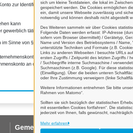
sich um kleine Textdateien, die lokal im Zwisch
onto zur Identifizierung von Organisationen, insbesondere:
gespeichert werden. Die Cookies ermöglichen di
ein, damit unsere Webseite zuverlässig und sicher
notwendig und können deshalb nicht abgestellt w
tehen kann
Des Weiteren sammeln wir über Cookies statisti
r gewerblich tätig sind.
Folgende Daten werden erfasst: IP-Adresse (durc
sofern vom Browser übermittelt) / Gerätetyp, Ger
 im Sinne von § 1 Abs. 4 Verwaltungsverfahrensgesetz (VwVfG
Name und Version des Betriebssystems / Name, 
unterstützte Techniken und Formate (z.B. Cookies
Links zu anderen Webseiten / besuchte URLs auf 
nternehmenskonto" haben Sie die
Datenschutzbestimmungen
zu
ersten Zugriffs / Zeitpunkt des letzten Zugriffs 
/ Suchbegriffe interne Suchmaschine / verwende
ehmenskonto an das Bürgerportal Rhauderfehn ein.
Suchmaschinen (z.B. Google). Für diese statist
(Einwilligung). Über die beiden unteren Schaltfl
oder Ihre Zustimmung verweigern (linke Schaltflä
Weitere Informationen entnehmen Sie bitte unse
Rahmen von Matomo“.
Sollten sie sich bezüglich der statistischen Erhe
mit essentiellen Cookies fortfahren“. Die stati
jederzeit von Ihnen, falls gewünscht, nachträglic
Mehr erfahren
Gemeinde Rhauderfehn
I