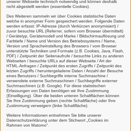
unserer Webseite technisch notwendig und können deshalb
Gemeinde Rhauderfehn
nicht abgestellt werden (essentielle Cookies).
-Der Bürgermeister-
Des Weiteren sammeln wir über Cookies statistische Daten
1. Südwieke 2a
welche in anonymer Form gespeichert werden. Folgende Daten
26817 Rhauderfehn
werden erfasst: IP-Adresse (durch Verkürzen anonymisiert) /
zuvor besuchte URL (Referrer, sofern vom Browser übermittelt)
/ Gerätetyp, Gerätemodell und Marke / Bildschirmauflösung und
Farbtiefe / Name und Version des Betriebssystems / Name,
Telefon
Version und Spracheinstellung des Browsers / vom Browser
unterstützte Techniken und Formate (z.B. Cookies, Java, Flash,
Unter der Rufnummer 04952/903-0 erreichen Sie uns
PDF) / Zeitpunkt der Seitenaufrufe / besuchte Links zu anderen
Webseiten / besuchte URLs auf dieser Webseite / Art der
innerhalb unserer Geschäftszeiten.
HTML-Anfragen / Zeitpunkt des ersten Zugriffs / Zeitpunkt des
letzten Zugriffs / heruntergeladene Daten / Anzahl der Besuche
eines Benutzers / Suchbegriffe interne Suchmaschine /
E-Mail
verwendete externe Suchmaschinen / Suchbegriffe externer
Suchmaschinen (z.B. Google). Für diese statistischen
Bitte beachten Sie, dass Sie über einfache E-Mail-
Erfassungen von Daten benötigen wir Ihre Zustimmung
(Einwilligung). Über die beiden unteren Schaltflächen können
Adressen keine Anträge verbindlich stellen oder
Sie Ihre Zustimmung geben (rechte Schaltfläche) oder Ihre
fristwahrend einreichend können. Hier steht Ihnen die
Zustimmung verweigern (linke Schaltfläche).
zugehörige Kommunikationsfunktion zur Dienstleistung im
Weitere Informationen entnehmen Sie bitte unserer
Rahmen dieses Portals zur Verfügung.
Datenschutzerklärung unter dem Stichwort „Cookies im
Rahmen von Matomo“.
gemeinde@rhauderfehn.de