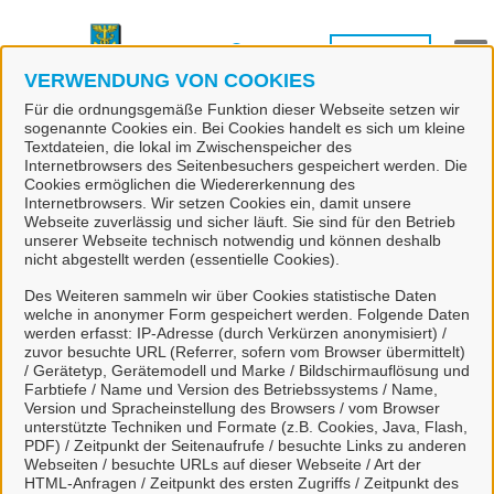
Zum Hauptinhalt springen
Suche
Anmelden
M
VERWENDUNG VON COOKIES
Für die ordnungsgemäße Funktion dieser Webseite setzen wir
sogenannte Cookies ein. Bei Cookies handelt es sich um kleine
Textdateien, die lokal im Zwischenspeicher des
Internetbrowsers des Seitenbesuchers gespeichert werden. Die
Cookies ermöglichen die Wiedererkennung des
Internetbrowsers. Wir setzen Cookies ein, damit unsere
Webseite zuverlässig und sicher läuft. Sie sind für den Betrieb
unserer Webseite technisch notwendig und können deshalb
nicht abgestellt werden (essentielle Cookies).
Des Weiteren sammeln wir über Cookies statistische Daten
welche in anonymer Form gespeichert werden. Folgende Daten
werden erfasst: IP-Adresse (durch Verkürzen anonymisiert) /
zuvor besuchte URL (Referrer, sofern vom Browser übermittelt)
/ Gerätetyp, Gerätemodell und Marke / Bildschirmauflösung und
Farbtiefe / Name und Version des Betriebssystems / Name,
Version und Spracheinstellung des Browsers / vom Browser
Start
Abwasserverband Overledingen
unterstützte Techniken und Formate (z.B. Cookies, Java, Flash,
PDF) / Zeitpunkt der Seitenaufrufe / besuchte Links zu anderen
Webseiten / besuchte URLs auf dieser Webseite / Art der
HTML-Anfragen / Zeitpunkt des ersten Zugriffs / Zeitpunkt des