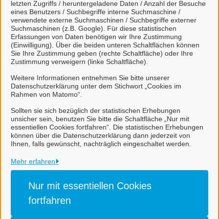
Abwasserverband Overledingen
letzten Zugriffs / heruntergeladene Daten / Anzahl der Besuche
eines Benutzers / Suchbegriffe interne Suchmaschine /
verwendete externe Suchmaschinen / Suchbegriffe externer
Suchmaschinen (z.B. Google). Für diese statistischen
Kontakt
Erfassungen von Daten benötigen wir Ihre Zustimmung
(Einwilligung). Über die beiden unteren Schaltflächen können
Sie Ihre Zustimmung geben (rechte Schaltfläche) oder Ihre
Tel.:
04952 921200
Zustimmung verweigern (linke Schaltfläche).
E-Mail:
klaerwerk@av-overledingen.de
Weitere Informationen entnehmen Sie bitte unserer
Datenschutzerklärung unter dem Stichwort „Cookies im
Dienstleistungen
Rahmen von Matomo“.
Sollten sie sich bezüglich der statistischen Erhebungen
unsicher sein, benutzen Sie bitte die Schaltfläche „Nur mit
essentiellen Cookies fortfahren“. Die statistischen Erhebungen
können über die Datenschutzerklärung dann jederzeit von
Ihnen, falls gewünscht, nachträglich eingeschaltet werden.
Gemeinde Rhauderfehn
Mehr erfahren
Alle Rechte vorbehalten
Nur mit essentiellen
Cookies
fortfahren
Impressum