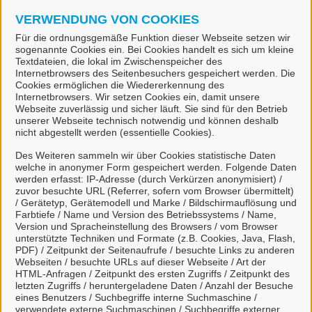
VERWENDUNG VON COOKIES
Für die ordnungsgemäße Funktion dieser Webseite setzen wir
sogenannte Cookies ein. Bei Cookies handelt es sich um kleine
Textdateien, die lokal im Zwischenspeicher des
Internetbrowsers des Seitenbesuchers gespeichert werden. Die
Cookies ermöglichen die Wiedererkennung des
Internetbrowsers. Wir setzen Cookies ein, damit unsere
Webseite zuverlässig und sicher läuft. Sie sind für den Betrieb
unserer Webseite technisch notwendig und können deshalb
nicht abgestellt werden (essentielle Cookies).
Genehmigungsfreie
Des Weiteren sammeln wir über Cookies statistische Daten
Baumaßnahme (Landkreis Leer)
welche in anonymer Form gespeichert werden. Folgende Daten
werden erfasst: IP-Adresse (durch Verkürzen anonymisiert) /
zuvor besuchte URL (Referrer, sofern vom Browser übermittelt)
/ Gerätetyp, Gerätemodell und Marke / Bildschirmauflösung und
Farbtiefe / Name und Version des Betriebssystems / Name,
Version und Spracheinstellung des Browsers / vom Browser
unterstützte Techniken und Formate (z.B. Cookies, Java, Flash,
PDF) / Zeitpunkt der Seitenaufrufe / besuchte Links zu anderen
Webseiten / besuchte URLs auf dieser Webseite / Art der
HTML-Anfragen / Zeitpunkt des ersten Zugriffs / Zeitpunkt des
letzten Zugriffs / heruntergeladene Daten / Anzahl der Besuche
eines Benutzers / Suchbegriffe interne Suchmaschine /
verwendete externe Suchmaschinen / Suchbegriffe externer