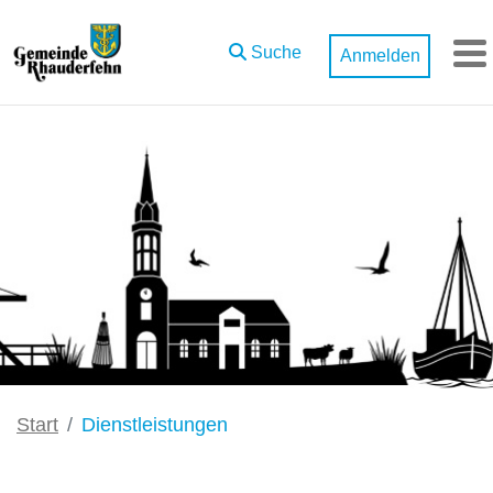
Zum Hauptinhalt springen
Suche
Anmelden
M
Start
Dienstleistungen