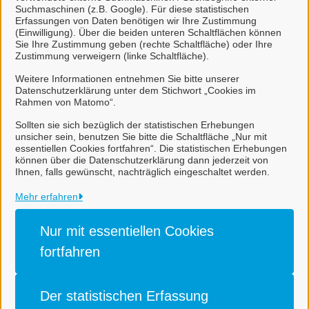
Suchmaschinen (z.B. Google). Für diese statistischen
Erfassungen von Daten benötigen wir Ihre Zustimmung
Zulassung einer Abweichung /
(Einwilligung). Über die beiden unteren Schaltflächen können
Sie Ihre Zustimmung geben (rechte Schaltfläche) oder Ihre
Ausnahme / Befreiung, Antrag
Zustimmung verweigern (linke Schaltfläche).
(Landkreis Leer)
Weitere Informationen entnehmen Sie bitte unserer
Datenschutzerklärung unter dem Stichwort „Cookies im
Rahmen von Matomo“.
Sollten sie sich bezüglich der statistischen Erhebungen
unsicher sein, benutzen Sie bitte die Schaltfläche „Nur mit
essentiellen Cookies fortfahren“. Die statistischen Erhebungen
können über die Datenschutzerklärung dann jederzeit von
Ihnen, falls gewünscht, nachträglich eingeschaltet werden.
Gemeinde Rhauderfehn
Mehr erfahren
Alle Rechte vorbehalten
Nur mit essentiellen
Cookies
fortfahren
Impressum
Datenschutzerklärung
Der statistischen
Erfassung