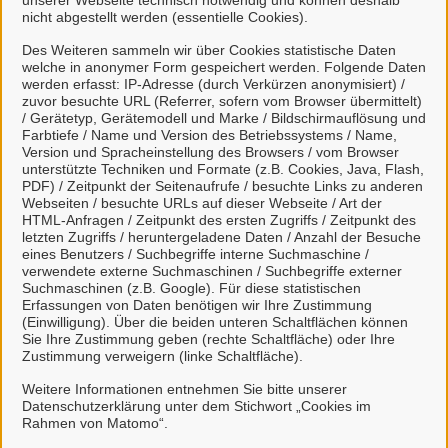
unserer Webseite technisch notwendig und können deshalb
nicht abgestellt werden (essentielle Cookies).
kann
natürliche Personen, die beruflich oder
Des Weiteren sammeln wir über Cookies statistische Daten
welche in anonymer Form gespeichert werden. Folgende Daten
gewerblich tätig sind.
werden erfasst: IP-Adresse (durch Verkürzen anonymisiert) /
zuvor besuchte URL (Referrer, sofern vom Browser übermittelt)
Eine Nutzung ist aber auch durch Behörden im
/ Gerätetyp, Gerätemodell und Marke / Bildschirmauflösung und
Sinne von § 1 Abs. 4 Verwaltungsverfahrensgesetz
Farbtiefe / Name und Version des Betriebssystems / Name,
Version und Spracheinstellung des Browsers / vom Browser
(VwVfG) möglich.
unterstützte Techniken und Formate (z.B. Cookies, Java, Flash,
PDF) / Zeitpunkt der Seitenaufrufe / besuchte Links zu anderen
Webseiten / besuchte URLs auf dieser Webseite / Art der
Mit einem Klick auf "Anmelden mit Mein
HTML-Anfragen / Zeitpunkt des ersten Zugriffs / Zeitpunkt des
Unternehmenskonto" haben Sie die
letzten Zugriffs / heruntergeladene Daten / Anzahl der Besuche
Datenschutzbestimmungen
zur Kenntnis
eines Benutzers / Suchbegriffe interne Suchmaschine /
verwendete externe Suchmaschinen / Suchbegriffe externer
genommen und willigen der Übermittlung ihrer
Suchmaschinen (z.B. Google). Für diese statistischen
Daten aus Mein Unternehmenskonto an das
Erfassungen von Daten benötigen wir Ihre Zustimmung
(Einwilligung). Über die beiden unteren Schaltflächen können
Bürgerportal Rhauderfehn ein.
Sie Ihre Zustimmung geben (rechte Schaltfläche) oder Ihre
Zustimmung verweigern (linke Schaltfläche).
So funktioniert´s:
Weitere Informationen entnehmen Sie bitte unserer
Datenschutzerklärung unter dem Stichwort „Cookies im
Rahmen von Matomo“.