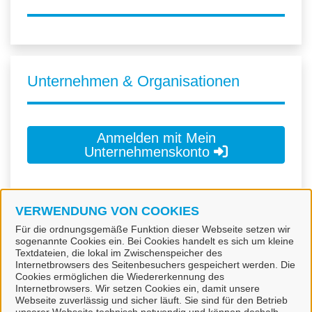
Unternehmen & Organisationen
Anmelden mit Mein
Unternehmenskonto
Zur Kontoerstellung
VERWENDUNG VON COOKIES
Für die ordnungsgemäße Funktion dieser Webseite setzen wir
sogenannte Cookies ein. Bei Cookies handelt es sich um kleine
Mein Unternehmenskonto ist ein zentrales Konto zur
Textdateien, die lokal im Zwischenspeicher des
Identifizierung von Organisationen, insbesondere:
Internetbrowsers des Seitenbesuchers gespeichert werden. Die
Cookies ermöglichen die Wiedererkennung des
Internetbrowsers. Wir setzen Cookies ein, damit unsere
Juristische Personen,
Webseite zuverlässig und sicher läuft. Sie sind für den Betrieb
Vereinigungen, denen ein Recht zustehen